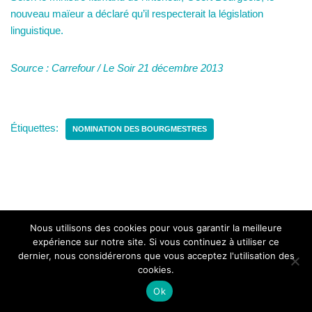
nouveau maïeur a déclaré qu’il respecterait la législation
linguistique.
Source : Carrefour / Le Soir 21 décembre 2013
Étiquettes:
NOMINATION DES BOURGMESTRES
Nous utilisons des cookies pour vous garantir la meilleure
expérience sur notre site. Si vous continuez à utiliser ce
dernier, nous considérerons que vous acceptez l'utilisation des
cookies.
© Copyright
UF - Unions des francophones
. Tous les droits sont
Ok
réservés. - Powered by
WebClinic.be