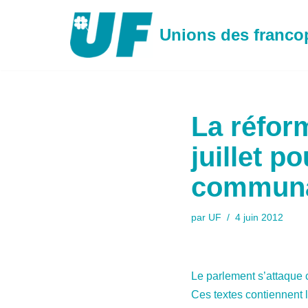
Unions des franc
Aller
au
contenu
La réform
juillet p
communau
par
UF
4 juin 2012
Le parlement s’attaque c
Ces textes contiennent 