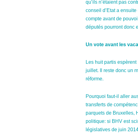
qu’ils n’étaient pas co
conseil d’Etat a ensuit
compte avant de pouvoir 
députés pourront donc en
Un vote avant les vac
Les huit partis espèren
juillet. Il reste donc u
réforme.
Pourquoi faut-il aller au
transferts de compétences
parquets de Bruxelles, Ha
politique: si BHV est s
législatives de juin 2014