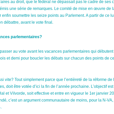
ntraires au droit, que le fédéral ne dépassait pas le cadre de s
e émis une série de remarques. Le comité de mise en œuvre de la
enfin soumettre les seize points au Parlement. A partir de ce lun
 débattre, avant le vote final.
ances parlementaires?
t passer au vote avant les vacances parlementaires qui débuten
n mois et demi pour boucler les débats sur chacun des points de c
ssi vite? Tout simplement parce que l’entièreté de la réforme de l
, doit être votée d’ici la fin de l’année prochaine. L’objectif es
l et Vilvorde, soit effective et entre en vigueur le 1er janvier 20
cindé, c’est un argument communautaire de moins, pour la N-VA, 
.