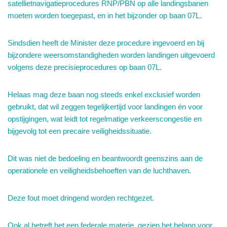
satellietnavigatieprocedures RNP/PBN op alle landingsbanen
moeten worden toegepast, en in het bijzonder op baan 07L.
Sindsdien heeft de Minister deze procedure ingevoerd en bij
bijzondere weersomstandigheden worden landingen uitgevoerd
volgens deze precisieprocedures op baan 07L.
Helaas mag deze baan nog steeds enkel exclusief worden
gebruikt, dat wil zeggen tegelijkertijd voor landingen én voor
opstijgingen, wat leidt tot regelmatige verkeerscongestie en
bijgevolg tot een precaire veiligheidssituatie.
Dit was niet de bedoeling en beantwoordt geenszins aan de
operationele en veiligheidsbehoeften van de luchthaven.
Deze fout moet dringend worden rechtgezet.
Ook al betreft het een federale materie, gezien het belang voor