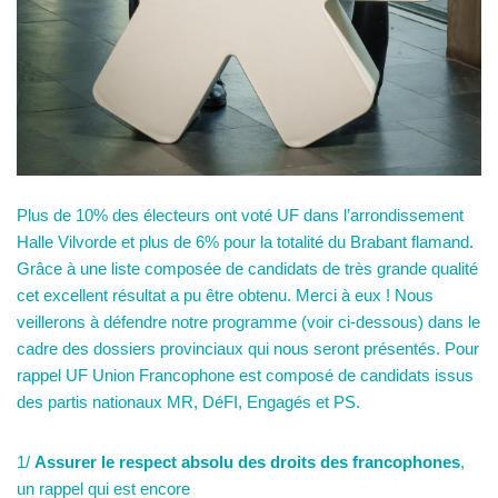
Plus de 10% des électeurs ont voté UF dans l’arrondissement
Halle Vilvorde et plus de 6% pour la totalité du Brabant flamand.
Grâce à une liste composée de candidats de très grande qualité
cet excellent résultat a pu être obtenu. Merci à eux ! Nous
veillerons à défendre notre programme (voir ci-dessous) dans le
cadre des dossiers provinciaux qui nous seront présentés. Pour
rappel UF Union Francophone est composé de candidats issus
des partis nationaux MR, DéFI, Engagés et PS.
1/
Assurer le respect absolu des droits des francophones
,
un rappel qui est encore