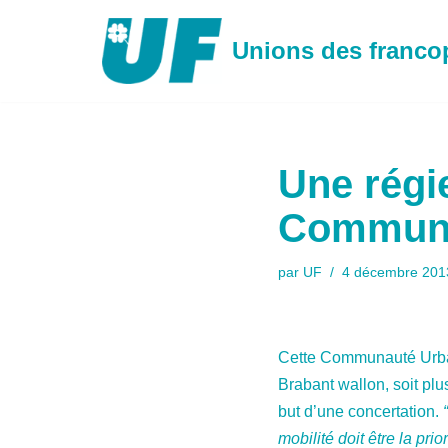
Unions des franc
Aller
au
contenu
Une régi
Communa
par
UF
4 décembre 201
Cette Communauté Urbai
Brabant wallon, soit plus
but d’une concertation.
“
mobilité doit être la pr