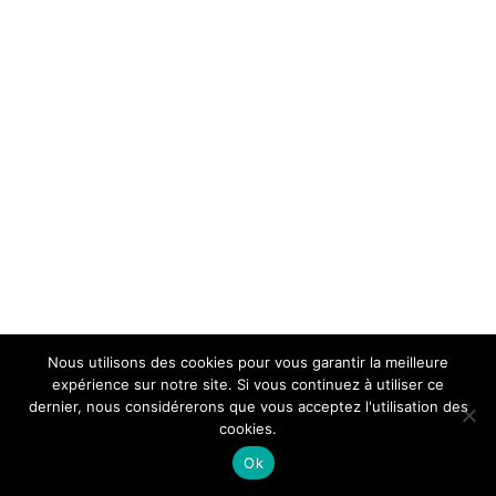
Nous utilisons des cookies pour vous garantir la meilleure
expérience sur notre site. Si vous continuez à utiliser ce
dernier, nous considérerons que vous acceptez l'utilisation des
cookies.
© Copyright
UF - Unions des francophones
. Tous les droits sont
Ok
réservés. - Powered by
WebClinic.be