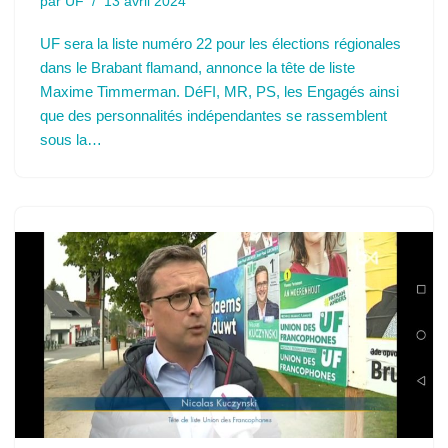
par
UF
13 avril 2024
UF sera la liste numéro 22 pour les élections régionales
dans le Brabant flamand, annonce la tête de liste
Maxime Timmerman. DéFI, MR, PS, les Engagés ainsi
que des personnalités indépendantes se rassemblent
sous la…