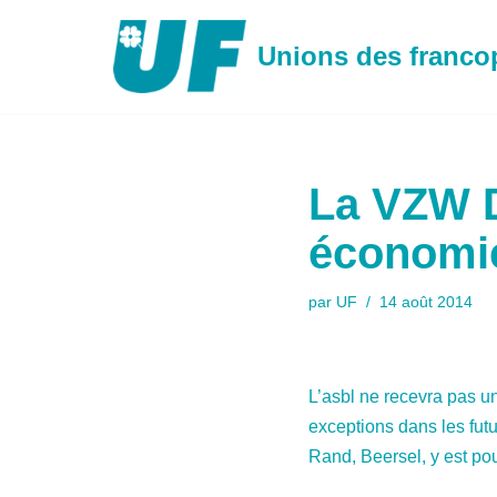
Unions des franc
Aller
au
contenu
La VZW D
économi
par
UF
14 août 2014
L’asbl ne recevra pas u
exceptions dans les fut
Rand, Beersel, y est po